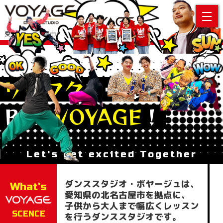
愛知県北名古屋市のダンススクール
ワクワク
を一緒に
Bon
VOYAGE
！
Let’s get excited Together
ダンススタジオ・ボヤージュは、
What's
愛知県の北名古屋市を拠点に、
子供から大人まで幅広くレッスン
SCENCE
を行うダンススタジオです。